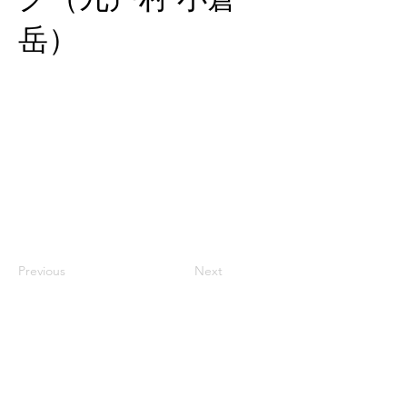
岳）
Previous
Next
ホーム
｜
ごあいさつ
｜
会社概要
｜
会社沿革
｜
PFI事業とは
｜
事業計画概要
｜
許可一覧
｜
処理フロー図
｜
環境保全対策
｜
営
業日・受け入れ基準
｜
処理料金
｜
一般廃棄物を搬入するお客様