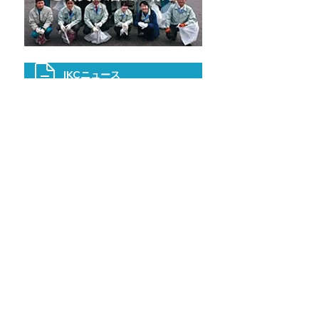
IKCニュース
関連リンク
ホーム
｜
ごあいさつ
｜
会社概要
｜
会社沿革
｜
PFI事業とは
｜
事業計画概要
｜
許可一覧
｜
処理フロー図
｜
環境保全対策
｜
営
業日・受け入れ基準
｜
処理料金
｜
一般廃棄物を搬入するお客様
へ
｜
各種様式ダウロード
｜
アクセス
｜
維持管理記録
｜
組織
図
｜
資格者一覧
｜
施設運転状況
｜
お問い合わせ
｜
地域貢献活動
｜
環境経営レポート
｜
関連リンク
｜
IKCニュース
いわて県北クリーン株式会社
岩手県九戸郡九戸村大字江刺家第20地割48番地34
TEL：0195-42-4085 FAX：0195-42-4550
Copyright © Iwate-Kenpoku Clean Co., Ltd. All rights reserved.